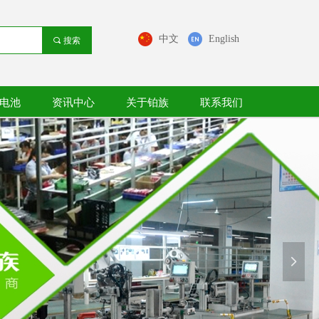
中文
English
끠
搜索
电池
资讯中心
关于铂族
联系我们
넲