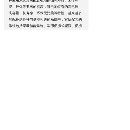
种应用系统对所配套电池的循环寿命、工作环
境、环保等要求的提高，锂电池特有的高电压、
高容量、长寿命、环保无污染等特性，越来越多
的配备到各种与储能相关的系统中，它所配套的
系统包括家庭储能系统、军用便携式能源、便携
式应急通信电源、太阳能路灯系统、通信供电系
统、监测站工作电源系统、一体化储能系统、太
阳能发电系统等。
应用领域：
电信、通讯、太阳能储能电池、UPS
不间断电源、核电站、水电站、风力发电储能、
移动通讯基站、路灯及城市亮化工程、应急照
明、叉车、汽车起动、照明、防火、警报、安全
系统等。
友情链接：
警用巡逻车
巡逻电动车
巡逻平衡车
粤ICP备15109771号
深圳市铂族科技有限公司 版权所有